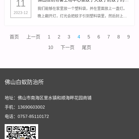
11
我们能够在家里放一个塑料袋，并在里面放上一盏灯。
2023-12
晚上翻开灯，灯光会把蚊子引到塑料袋里，然后封上袋
子，就能够将蚊子闷死，以到达灭蚊子效果。
首页
上一页
1
2
3
4
5
6
7
8
9
10
下一页
尾页
佛山白蚁防治所
地址：佛山市南海区里水镇和顺海畔花园商铺
手机：13690603002
电话：0757-85110172