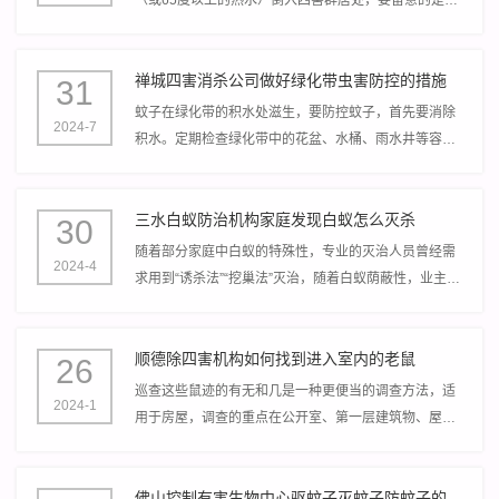
采取持续浇灌的方式才干抵达预期效果。
禅城四害消杀公司做好绿化带虫害防控的措施
31
蚊子在绿化带的积水处滋生，要防控蚊子，首先要消除
2024-7
积水。定期检查绿化带中的花盆、水桶、雨水井等容易
积水的地方，及时清理积水。对于无法清除的积水，可
以投放灭蚊幼虫剂。
三水白蚁防治机构家庭发现白蚁怎么灭杀
30
随着部分家庭中白蚁的特殊性，专业的灭治人员曾经需
2024-4
求用到“诱杀法”“挖巢法”灭治，随着白蚁荫蔽性，业主很
少能第一时间发现白蚁，等发现白蚁的时分，常常已经
众多成灾。
顺德除四害机构如何找到进入室内的老鼠
26
巡查这些鼠迹的有无和几是一种更便当的调查方法，适
2024-1
用于房屋，调查的重点在公开室、第一层建筑物、屋
顶、屋基四周、暗道、下水道和贮藏室等场所。
佛山控制有害生物中心驱蚊子灭蚊子防蚊子的小方法