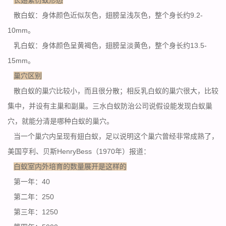
散白蚁：身体颜色近似灰色，翅膀呈浅灰色，整个身长约9.2-
10mm。
乳白蚁：身体颜色呈黄褐色，翅膀呈淡黄色，整个身长约13.5-
15mm。
巢穴区别
散白蚁的巢穴比较小，而且很分散；相反乳白蚁的巢穴很大，比较
集中，并设有主巢和副巢。三水白蚁防治公司说假设能发现
白蚁巢
穴
，就能分清是哪种白蚁的巢穴。
当一个巢穴内呈现有翅白蚁，足以说明这个巢穴曾经非常成熟了，
美国亨利、贝斯HenryBess（1970年）报道：
白蚁室内外培育的数量展开是这样的
第一年：40
第二年：250
第三年：1250