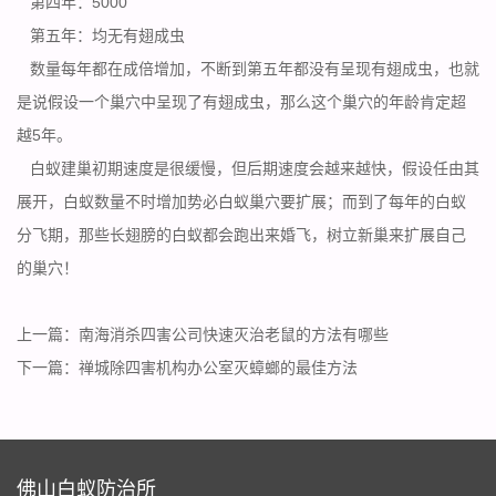
第四年：5000
第五年：均无有翅成虫
数量每年都在成倍增加，不断到第五年都没有呈现
有翅成虫
，也就
是说假设一个巢穴中呈现了有翅成虫，那么这个巢穴的年龄肯定超
越5年。
白蚁建巢初期速度是很缓慢，但后期速度会越来越快，假设任由其
展开，白蚁数量不时增加势必白蚁巢穴要扩展；而到了每年的白蚁
分飞期，那些长翅膀的白蚁都会跑出来婚飞，树立新巢来扩展自己
的巢穴！
上一篇：
南海消杀四害公司快速灭治老鼠的方法有哪些
下一篇：
禅城除四害机构办公室灭蟑螂的最佳方法
佛山白蚁防治所