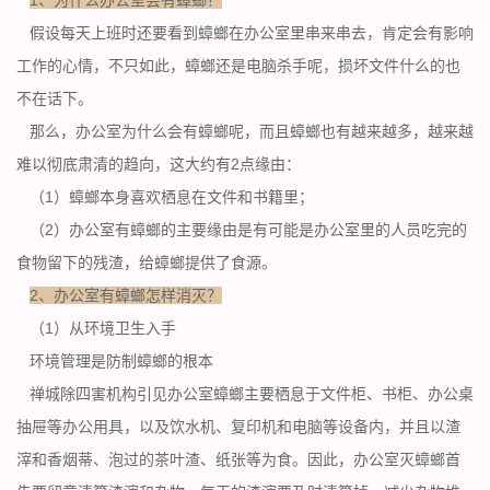
假设每天上班时还要看到蟑螂在办公室里串来串去，肯定会有影响
工作的心情，不只如此，蟑螂还是电脑杀手呢，损坏文件什么的也
不在话下。
那么，办公室为什么会有蟑螂呢，而且蟑螂也有越来越多，越来越
难以彻底肃清的趋向，这大约有2点缘由：
（1）蟑螂本身喜欢栖息在文件和书籍里；
（2）办公室有蟑螂的主要缘由是有可能是办公室里的人员吃完的
食物留下的残渣，给蟑螂提供了食源。
2、办公室有蟑螂怎样消灭？
（1）从环境卫生入手
环境管理是防制蟑螂的根本
禅城除四害机构引见办公室蟑螂主要栖息于文件柜、书柜、办公桌
抽屉等办公用具，以及饮水机、复印机和电脑等设备内，并且以渣
滓和香烟蒂、泡过的茶叶渣、纸张等为食。因此，办公室灭蟑螂首