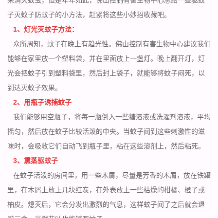
子灭蚊子防蚊子的小方法，赶紧将这些小妙招收藏吧。
1、灯光灭蚊子方法：
众所周知，蚊子在晚上有趋光性。
佛山控制有害生物中心
建议我们
能够在家里放一个塑料袋，并在里面放上一盏灯。晚上翻开灯，灯
光会把蚊子引到塑料袋里，然后封上袋子，就能够将蚊子闷死，以
到达灭蚊子效果。
2、用瓶子诱捕蚊子
我们能够用空瓶子，将每一瓶倒入一些糖溶液或洗濯剂溶液，平均
摇匀，然后放在蚊子比较活泼的中央。当蚊子闻到这些刺激性的滋
味时，会吸收它们自动飞到瓶子里，粘在这些溶剂上，然后粘死。
3、熏蒸驱蚊子
在蚊子活泼的房间里，用一些木屑，尽量是芳香的木屑，放在铁罐
里，在木屑上放上几块
红炭
，在外表放上一些枯燥的柑橘、橙子或
柚皮。熄灭后，它会分发出激烈的气息，这样蚊子闻了之后就会退