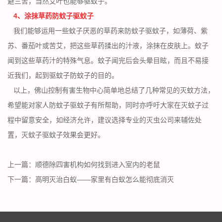
避三舍，当然艾叶也能够驱蚊子。
4、涂抹草药防蚊子驱蚊子
我们能够运用一些蚊子厌恶的草药来防蚊子驱蚊子，如薄荷、紫
苏、番茄叶或苦艾，把这些草药揉出的汁液，涂抹在皮肤上。蚊子
闻到这些草药汁的
特殊气息
。蚊子闻完后会头晕目眩，而且不易接
近我们，起到驱蚊子防蚊子的目的。
以上，佛山控制有害生物中心简单地总结了几种常见的灭蚊方法，
希望能对家人防蚊子驱蚊子有所帮助，同时亦呼吁大家在灭蚊子过
程中留意安全，如经济允许，建议选择专业的灭虫公司来辅佐处
置，灭蚊子驱蚊子效果会更好。
上一篇：
顺德除四害机构如何找到进入室内的老鼠
下一篇：
高明灭治白蚁——家里有白蚁怎么能彻底消灭