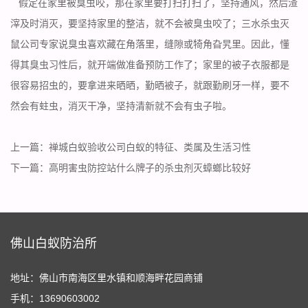
假定在家里被臭虫咬，那在家里要打扫打扫了，坚持通风，然后渣
滓及时消灭，要坚持家里的整洁，就不会被臭虫咬了；三水杀虫灭
鼠公司专家说臭虫喜欢藏在角落里，缝隙或犄角旮旯里。因此，懂
得其臭虫习性后，就开端做
准备预防
工作了；家里的被子衣服都是
很容易招虫的，要拿进来晒晒，勤晒被子，就跟勤刷牙一样，要不
然会有蛀虫，消灭干净，坚持清新就不会有虫子啦。
上一篇：
禅城白蚁验收公司白蚁的特征、类属及生活习性
下一篇：
高明害虫防控站什么牌子的杀虫剂灭蟑螂比较好
佛山白蚁防治所
地址：佛山市南海区里水镇和顺海畔花园商铺
手机：13690603002