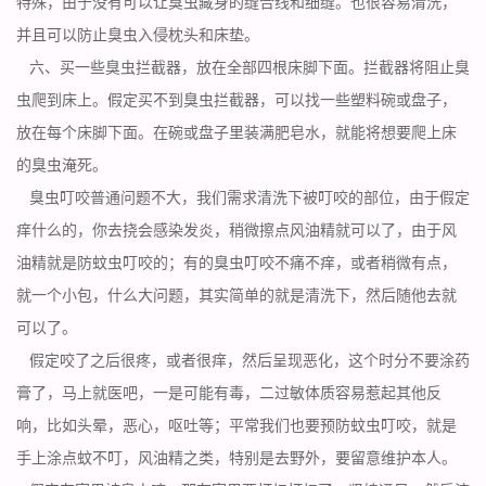
特殊，由于没有可以让臭虫藏身的缝合线和细缝。也很容易清洗，
并且可以
防止臭虫
入侵枕头和床垫。
六、买一些臭虫拦截器，放在全部四根床脚下面。拦截器将阻止臭
虫爬到床上。假定买不到臭虫拦截器，可以找一些塑料碗或盘子，
放在每个床脚下面。在碗或盘子里装满肥皂水，就能将想要爬上床
的臭虫淹死。
臭虫叮咬普通问题不大，我们需求清洗下被叮咬的部位，由于假定
痒什么的，你去挠会感染发炎，稍微擦点风油精就可以了，由于风
油精就是防蚊虫叮咬的；有的臭虫叮咬不痛不痒，或者稍微有点，
就一个小包，什么大问题，其实简单的就是清洗下，然后随他去就
可以了。
假定咬了之后很疼，或者很痒，然后呈现恶化，这个时分不要
涂药
膏
了，马上就医吧，一是可能有毒，二过敏体质容易惹起其他反
响，比如头晕，恶心，呕吐等；平常我们也要预防蚊虫叮咬，就是
手上涂点蚊不叮，风油精之类，特别是去野外，要留意维护本人。