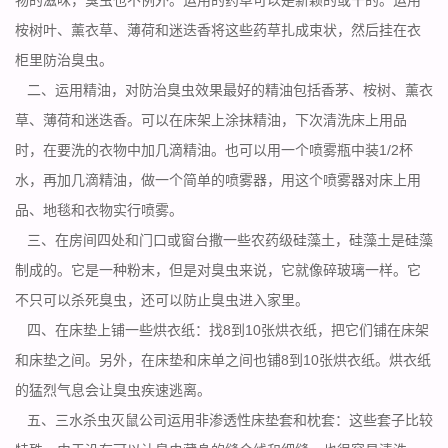
桉树叶、薰衣草、薄荷和迷迭香将这些药草扎成束状，然后挂在衣
柜里防治臭虫。
二、运用精油，对防治臭虫效果最好的精油包括香茅、桉树、薰衣
草、薄荷和迷迭香。可以在床架上涂抹精油，下次清洗床上用品
时，在要洗的衣物中加几滴精油。也可以用一个喷雾瓶中装1/2杯
水，再加几滴精油，做一个简单的喷雾器，用这个喷雾器对床上用
品、地毯和衣物实行喷雾。
三、在房间四处和门口或窗台撒一些农药级硅藻土，硅藻土是硅藻
制成的。它是一种粉末，但是对臭虫来说，它就像碎玻璃一样。它
不只可以杀死臭虫，还可以防止臭虫进入家里。
四、在床垫上铺一些烘衣纸：找8到10张烘衣纸，把它们铺在床架
和床垫之间。另外，在床垫和床单之间也铺8到10张烘衣纸。烘衣纸
的猛烈气息会让臭虫疾速逃离。
五、三水杀虫灭鼠公司运用非渗透性床垫套和枕套：这些套子比较